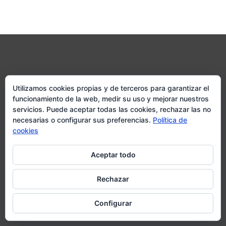
Utilizamos cookies propias y de terceros para garantizar el
funcionamiento de la web, medir su uso y mejorar nuestros
servicios. Puede aceptar todas las cookies, rechazar las no
necesarias o configurar sus preferencias.
Política de
cookies
Col·legi Oficial dAgents Comercials de
Aceptar todo
Reus
C/Boule núm 2 – 4ª planta C.P.43201 Reus
Rechazar
Telèfon:
977 314 162
Configurar
Email:
coacreus@coacreus.cat