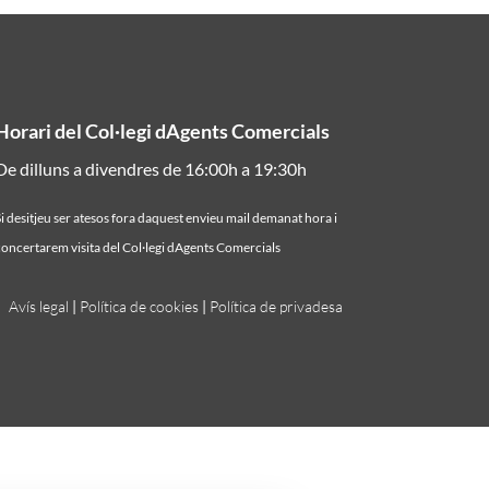
Horari del Col·legi dAgents Comercials
De dilluns a divendres de 16:00h a 19:30h
i desitjeu ser atesos fora daquest envieu mail demanat hora i
oncertarem visita del Col·legi dAgents Comercials
Avís legal
|
Política de cookies
|
Política de privadesa