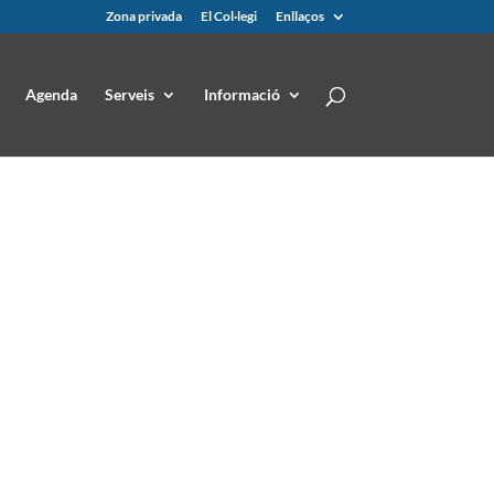
Zona privada
El Col·legi
Enllaços
Agenda
Serveis
Informació