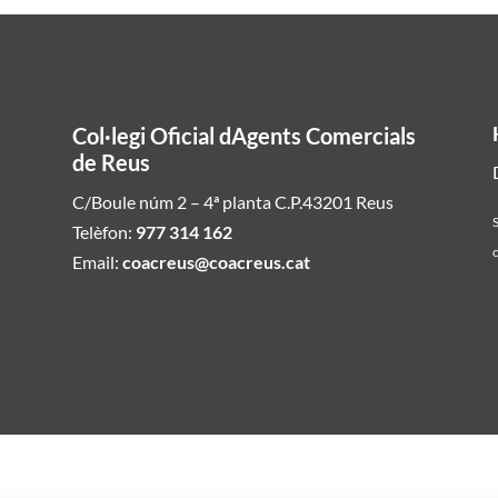
Col·legi Oficial dAgents Comercials
de Reus
C/Boule núm 2 – 4ª planta C.P.43201 Reus
S
Telèfon:
977 314 162
c
Email:
coacreus@coacreus.cat