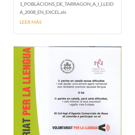
1_POBLACIONS_DE_TARRAGON_A_I_LLEID
A_2008_EN_EXCEL.xls
LEER MÁS