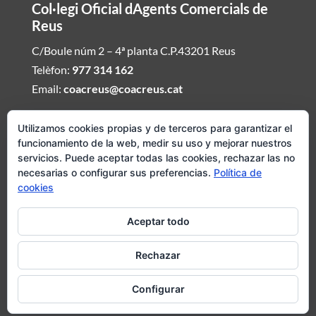
Col·legi Oficial dAgents Comercials de
Reus
C/Boule núm 2 – 4ª planta C.P.43201 Reus
Telèfon:
977 314 162
Email:
coacreus@coacreus.cat
Horari del Col·legi dAgents Comercials
Utilizamos cookies propias y de terceros para garantizar el
funcionamiento de la web, medir su uso y mejorar nuestros
De dilluns a divendres de 16:00h a 19:30h
servicios. Puede aceptar todas las cookies, rechazar las no
necesarias o configurar sus preferencias.
Política de
Si desitjeu ser atesos fora daquest envieu mail demanat hora i
cookies
concertarem visita del Col·legi dAgents Comercials
Aceptar todo
Avís legal
|
Política de cookies
|
Política de privadesa
Rechazar
Configurar