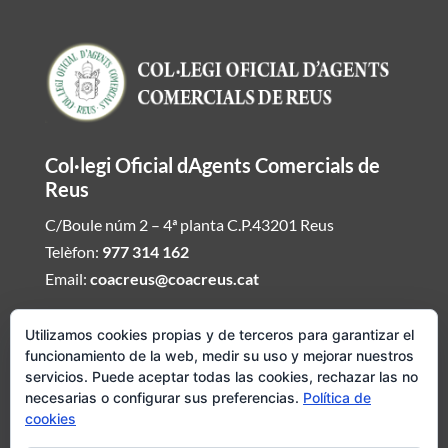
Col·legi Oficial dAgents Comercials de
Reus
C/Boule núm 2 – 4ª planta C.P.43201 Reus
Telèfon:
977 314 162
Email:
coacreus@coacreus.cat
Horari del Col·legi dAgents Comercials
Utilizamos cookies propias y de terceros para garantizar el
funcionamiento de la web, medir su uso y mejorar nuestros
De dilluns a divendres de 16:00h a 19:30h
servicios. Puede aceptar todas las cookies, rechazar las no
necesarias o configurar sus preferencias.
Política de
Si desitjeu ser atesos fora daquest envieu mail demanat hora i
cookies
concertarem visita del Col·legi dAgents Comercials