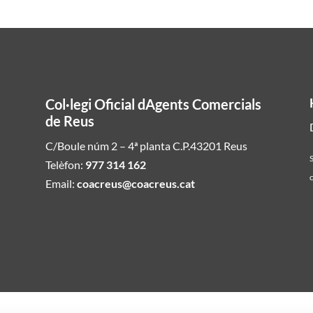
Col·legi Oficial dAgents Comercials
de Reus
C/Boule núm 2 – 4ª planta C.P.43201 Reus
S
Telèfon:
977 314 162
c
Email:
coacreus@coacreus.cat