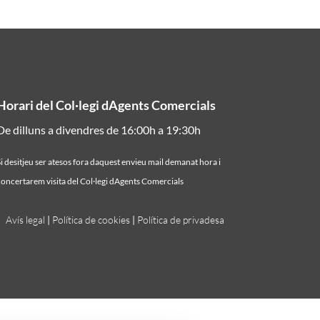
Horari del Col·legi dAgents Comercials
De dilluns a divendres de 16:00h a 19:30h
i desitjeu ser atesos fora daquest envieu mail demanat hora i
oncertarem visita del Col·legi dAgents Comercials
Avís legal
|
Política de cookies
|
Política de privadesa