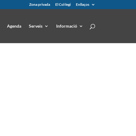
Zona privada
El Col·legi
Enllaços
Agenda
Serveis
Informació