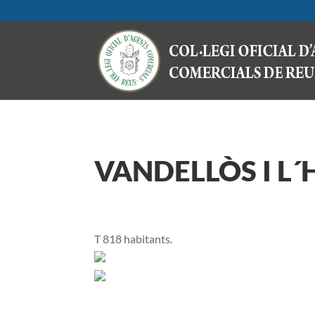
VANDELLÒS I L´
T 818 habitants.