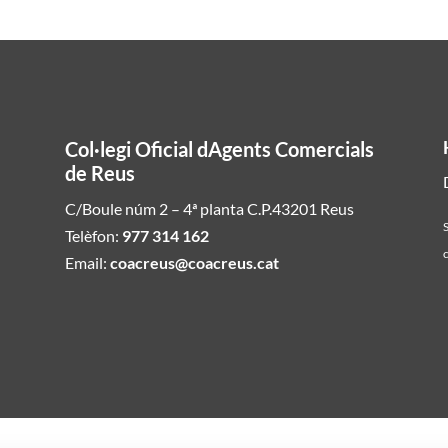
Col·legi Oficial dAgents Comercials
de Reus
C/Boule núm 2 – 4ª planta C.P.43201 Reus
S
Telèfon:
977 314 162
c
Email:
coacreus@coacreus.cat