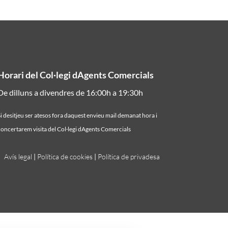
Horari del Col·legi dAgents Comercials
De dilluns a divendres de 16:00h a 19:30h
i desitjeu ser atesos fora daquest envieu mail demanat hora i
oncertarem visita del Col·legi dAgents Comercials
Avís legal
|
Política de cookies
|
Política de privadesa