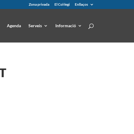
Zona privada
El Col·legi
Enllaços
Agenda
Serveis
Informació
T