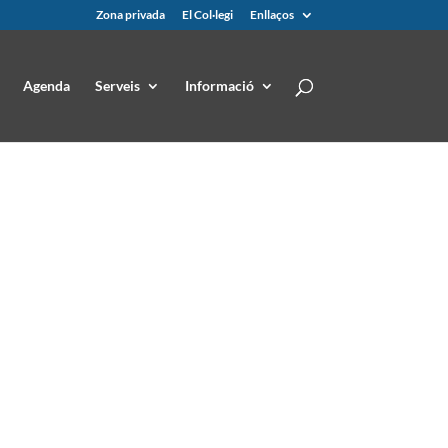
Zona privada
El Col·legi
Enllaços
Agenda
Serveis
Informació