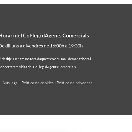
Horari del Col·legi dAgents Comercials
De dilluns a divendres de 16:00h a 19:30h
i desitjeu ser atesos fora daquest envieu mail demanat hora i
oncertarem visita del Col·legi dAgents Comercials
Avís legal
|
Política de cookies
|
Política de privadesa