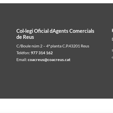
Col·legi Oficial dAgents Comercials
de Reus
C/Boule núm 2 – 4ª planta C.P.43201 Reus
S
Telèfon:
977 314 162
c
Email:
coacreus@coacreus.cat