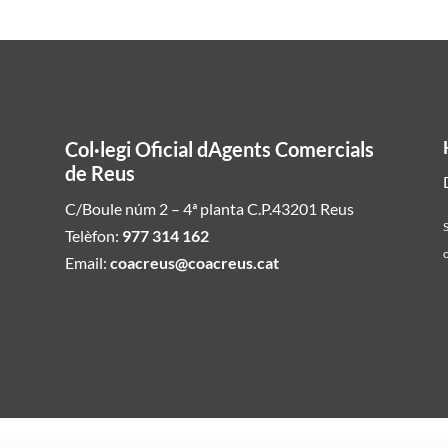
Col·legi Oficial dAgents Comercials
de Reus
C/Boule núm 2 – 4ª planta C.P.43201 Reus
S
Telèfon:
977 314 162
c
Email:
coacreus@coacreus.cat