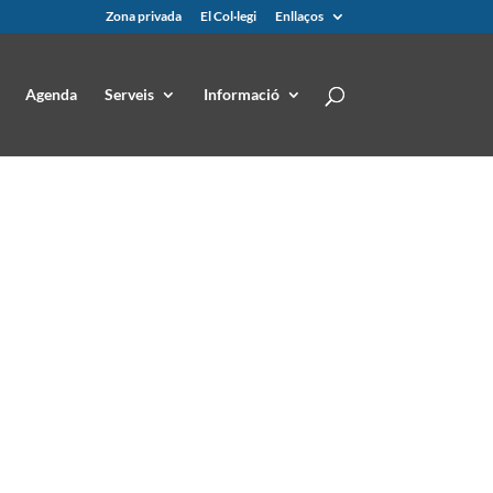
Zona privada
El Col·legi
Enllaços
Agenda
Serveis
Informació