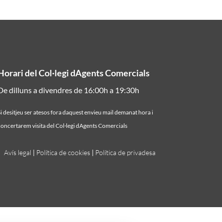
Horari del Col·legi dAgents Comercials
De dilluns a divendres de 16:00h a 19:30h
i desitjeu ser atesos fora daquest envieu mail demanat hora i
oncertarem visita del Col·legi dAgents Comercials
Avís legal
|
Política de cookies
|
Política de privadesa