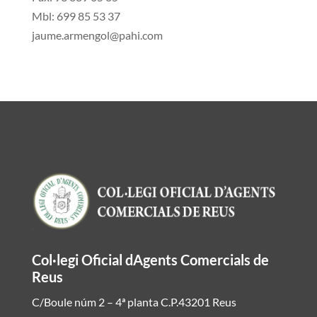
Mbl: 699 85 53 37
jaume.armengol@pahi.com
Col·legi Oficial dAgents Comercials de
Reus
C/Boule núm 2 – 4ª planta C.P.43201 Reus