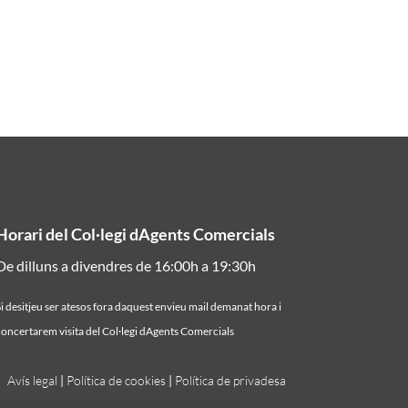
Horari del Col·legi dAgents Comercials
De dilluns a divendres de 16:00h a 19:30h
i desitjeu ser atesos fora daquest envieu mail demanat hora i
oncertarem visita del Col·legi dAgents Comercials
Avís legal
|
Política de cookies
|
Política de privadesa