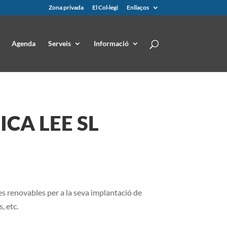
Zona privada
El Col·legi
Enllaços
Agenda
Serveis
Informació
CA LEE SL
s renovables per a la seva implantació de
, etc.