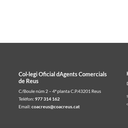
Col·legi Oficial dAgents Comercials
de Reus
C/Boule núm 2 – 4ª planta C.P.43201 Reus
S
Telèfon:
977 314 162
c
Email:
coacreus@coacreus.cat