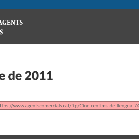
e de 2011
ttps://www.agentscomercials.cat/ftp/Cinc_centims_de_llengua_74