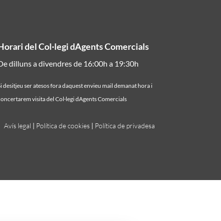
Horari del Col·legi dAgents Comercials
De dilluns a divendres de 16:00h a 19:30h
i desitjeu ser atesos fora daquest envieu mail demanat hora i
oncertarem visita del Col·legi dAgents Comercials
Avís legal
|
Política de cookies
|
Política de privadesa