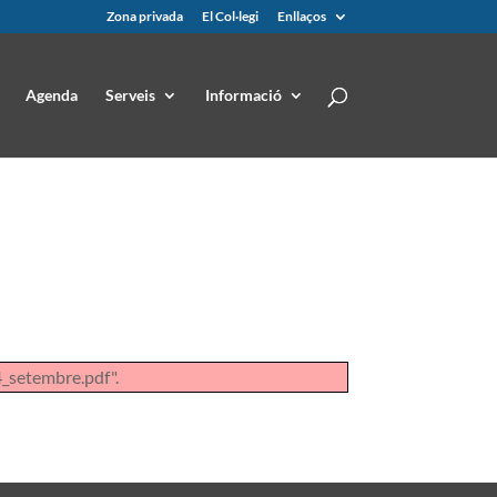
Zona privada
El Col·legi
Enllaços
Agenda
Serveis
Informació
_setembre.pdf".