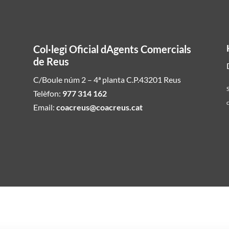
Col·legi Oficial dAgents Comercials
de Reus
C/Boule núm 2 – 4ª planta C.P.43201 Reus
S
Telèfon:
977 314 162
c
Email:
coacreus@coacreus.cat