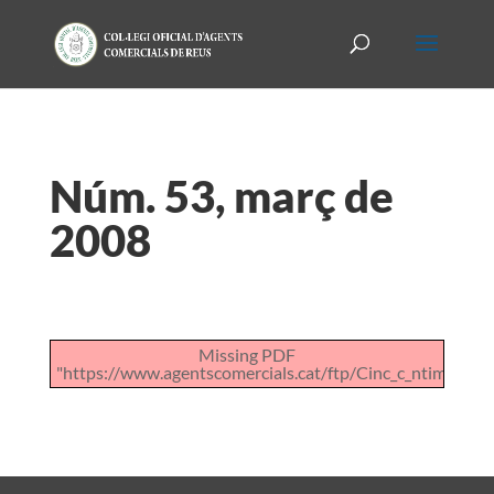
Núm. 53, març de
2008
Missing PDF
"https://www.agentscomercials.cat/ftp/Cinc_c_ntims_de_l