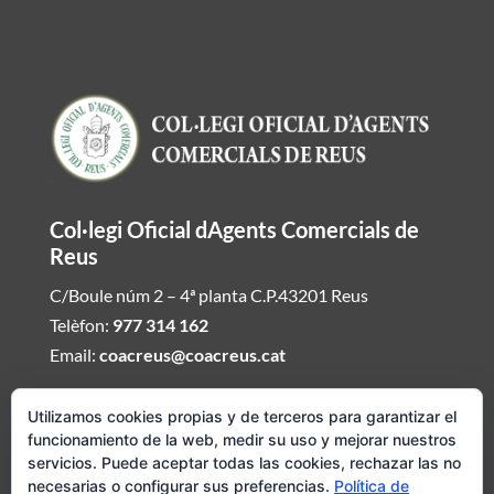
Col·legi Oficial dAgents Comercials de
Reus
C/Boule núm 2 – 4ª planta C.P.43201 Reus
Telèfon:
977 314 162
Email:
coacreus@coacreus.cat
Horari del Col·legi dAgents Comercials
Utilizamos cookies propias y de terceros para garantizar el
funcionamiento de la web, medir su uso y mejorar nuestros
De dilluns a divendres de 16:00h a 19:30h
servicios. Puede aceptar todas las cookies, rechazar las no
necesarias o configurar sus preferencias.
Política de