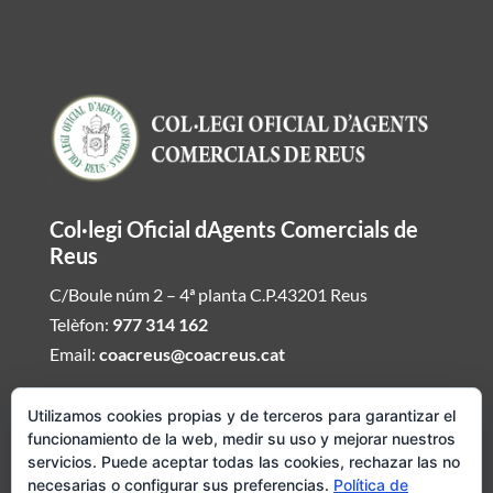
Col·legi Oficial dAgents Comercials de
Reus
C/Boule núm 2 – 4ª planta C.P.43201 Reus
Telèfon:
977 314 162
Email:
coacreus@coacreus.cat
Horari del Col·legi dAgents Comercials
Utilizamos cookies propias y de terceros para garantizar el
funcionamiento de la web, medir su uso y mejorar nuestros
De dilluns a divendres de 16:00h a 19:30h
servicios. Puede aceptar todas las cookies, rechazar las no
necesarias o configurar sus preferencias.
Política de