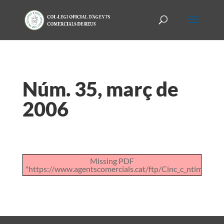
Núm. 35, març de
2006
Missing PDF
"https://www.agentscomercials.cat/ftp/Cinc_c_ntims_de_l