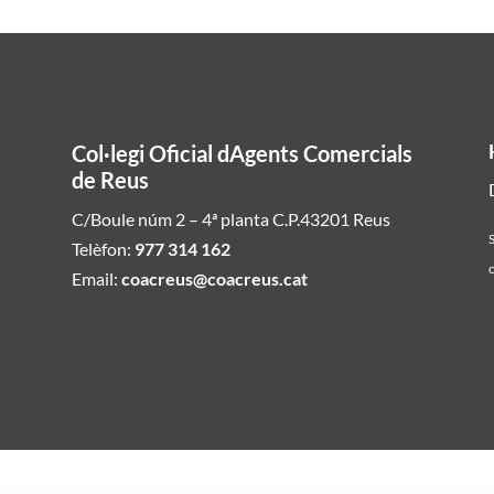
Col·legi Oficial dAgents Comercials
de Reus
C/Boule núm 2 – 4ª planta C.P.43201 Reus
S
Telèfon:
977 314 162
c
Email:
coacreus@coacreus.cat