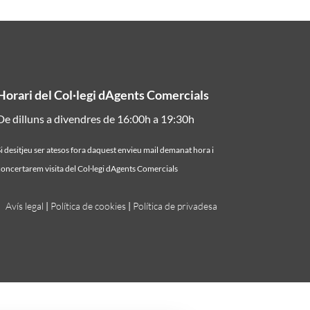
Horari del Col·legi dAgents Comercials
De dilluns a divendres de 16:00h a 19:30h
i desitjeu ser atesos fora daquest envieu mail demanat hora i
oncertarem visita del Col·legi dAgents Comercials
Avís legal
|
Política de cookies
|
Política de privadesa