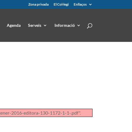
Zona privada
El Col·legi
Enllaços
Agenda
Serveis
Informació
ener-2016-editora-130-1172-1-1-.pdf".