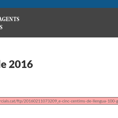
de 2016
cials.cat/ftp/20160211073209_e-cinc-centims-de-llengua-100-g