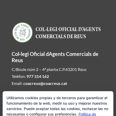
Col·legi Oficial dAgents Comercials de
Reus
C/Boule núm 2 – 4ª planta C.P.43201 Reus
Telèfon:
977 314 162
Email:
coacreus@coacreus.cat
Horari del Col·legi dAgents Comercials
Utilizamos cookies propias y de terceros para garantizar el
funcionamiento de la web, medir su uso y mejorar nuestros
De dilluns a divendres de 16:00h a 19:30h
servicios. Puede aceptar todas las cookies, rechazar las no
necesarias o configurar sus preferencias.
Política de