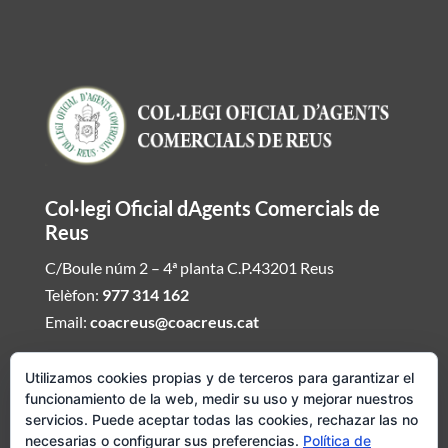
Col·legi Oficial dAgents Comercials de
Reus
C/Boule núm 2 – 4ª planta C.P.43201 Reus
Telèfon:
977 314 162
Email:
coacreus@coacreus.cat
Horari del Col·legi dAgents Comercials
Utilizamos cookies propias y de terceros para garantizar el
funcionamiento de la web, medir su uso y mejorar nuestros
De dilluns a divendres de 16:00h a 19:30h
servicios. Puede aceptar todas las cookies, rechazar las no
necesarias o configurar sus preferencias.
Política de