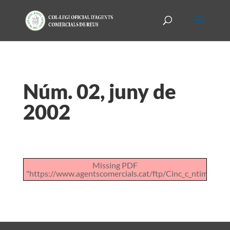
Núm. 02, juny de
2002
Missing PDF
"https://www.agentscomercials.cat/ftp/Cinc_c_ntims_de_ll