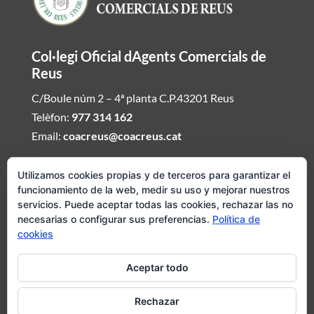
Col·legi Oficial dAgents Comercials de
Reus
C/Boule núm 2 – 4ª planta C.P.43201 Reus
Telèfon:
977 314 162
Email:
coacreus@coacreus.cat
Horari del Col·legi dAgents Comercials
Utilizamos cookies propias y de terceros para garantizar el
funcionamiento de la web, medir su uso y mejorar nuestros
De dilluns a divendres de 16:00h a 19:30h
servicios. Puede aceptar todas las cookies, rechazar las no
necesarias o configurar sus preferencias.
Política de
Si desitjeu ser atesos fora daquest envieu mail demanat hora i
cookies
concertarem visita del Col·legi dAgents Comercials
Aceptar todo
Avís legal
|
Política de cookies
|
Política de privadesa
Rechazar