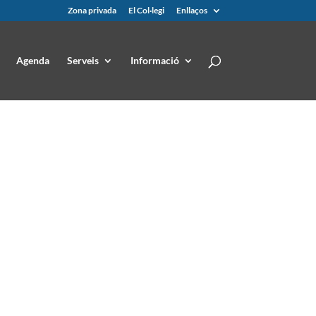
Zona privada
El Col·legi
Enllaços
Agenda
Serveis
Informació