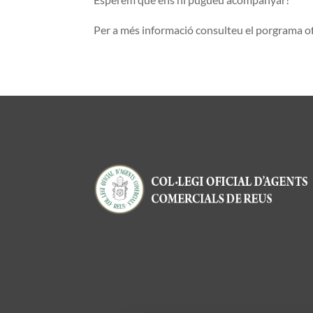
Per a més informació consulteu el porgrama