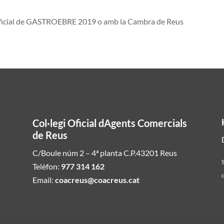
 oficial de GASTROEBRE 2019 o amb la Cambra de Reus
Col·legi Oficial dAgents Comercials
de Reus
C/Boule núm 2 – 4ª planta C.P.43201 Reus
S
Telèfon:
977 314 162
c
Email:
coacreus@coacreus.cat