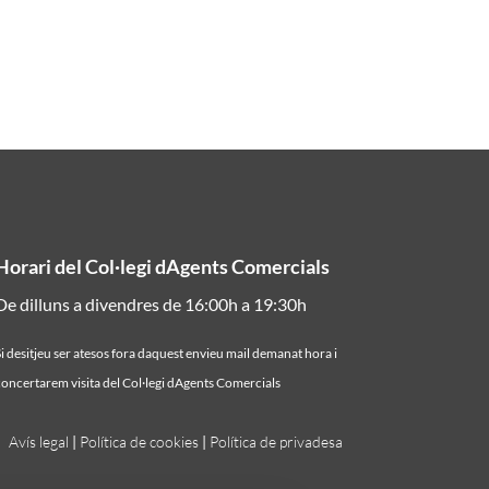
Horari del Col·legi dAgents Comercials
De dilluns a divendres de 16:00h a 19:30h
i desitjeu ser atesos fora daquest envieu mail demanat hora i
oncertarem visita del Col·legi dAgents Comercials
Avís legal
|
Política de cookies
|
Política de privadesa