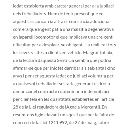
ledat establerta amb carcter general per a la jubilaci
dels treballadors. Hem de tenir present que en
aquest cas concorria altra circumstncia addicional
com era que lAgent patia una malaltia degenerativa
en laparell locomotor el que implicava una creixent
dificultat per a desplaar-se obligant-li a realitzar tots
les seves visites a clients en vehicle. Malgrat tot aix,
de la lectura daquesta Sentncia sembla que podria
afirmar-se que per lnic fet darribar als seixanta i cinc
anys i per ser aquesta ledat de jubilaci voluntria per
a qualsevol treballador sestaria generant el dret a
denunciar el contracte i obtenir una indemnitzaci
per clientela en les quantitats establertes en larticle
28 de la Llei reguladora de lAgncia Mercantil. En
resum, ens hgim davant una qesti que per la falta de
concreci de la Llei 1211.992, de 27 de maig, sobre