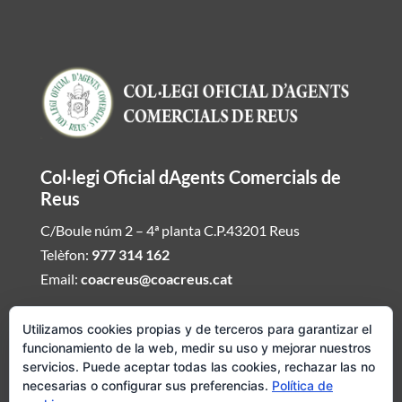
Col·legi Oficial dAgents Comercials de
Reus
C/Boule núm 2 – 4ª planta C.P.43201 Reus
Telèfon:
977 314 162
Email:
coacreus@coacreus.cat
Horari del Col·legi dAgents Comercials
Utilizamos cookies propias y de terceros para garantizar el
funcionamiento de la web, medir su uso y mejorar nuestros
De dilluns a divendres de 16:00h a 19:30h
servicios. Puede aceptar todas las cookies, rechazar las no
necesarias o configurar sus preferencias.
Política de
Si desitjeu ser atesos fora daquest envieu mail demanat hora i