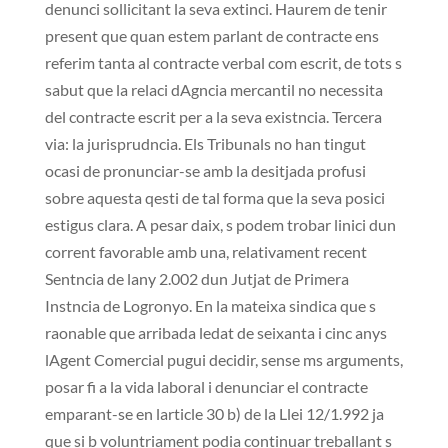
denunci sollicitant la seva extinci. Haurem de tenir
present que quan estem parlant de contracte ens
referim tanta al contracte verbal com escrit, de tots s
sabut que la relaci dAgncia mercantil no necessita
del contracte escrit per a la seva existncia. Tercera
via: la jurisprudncia. Els Tribunals no han tingut
ocasi de pronunciar-se amb la desitjada profusi
sobre aquesta qesti de tal forma que la seva posici
estigus clara. A pesar daix, s podem trobar linici dun
corrent favorable amb una, relativament recent
Sentncia de lany 2.002 dun Jutjat de Primera
Instncia de Logronyo. En la mateixa sindica que s
raonable que arribada ledat de seixanta i cinc anys
lAgent Comercial pugui decidir, sense ms arguments,
posar fi a la vida laboral i denunciar el contracte
emparant-se en larticle 30 b) de la Llei 12/1.992 ja
que si b voluntriament podia continuar treballant s