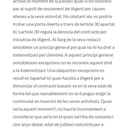
arribat el moment de la jubilaci quan si ho reconeix
per al supsit de cessament de lAgent per causes
alienes a la seva voluntat. No obstant aix, es podria
trobar una porta oberta a travs de larticle 30 apartat
b). Larticle 30 regula la denncia del contracte per
iniciativa de lAgent. Al llarg de la seva redacci
sestableix un principi general pel qual no hi ha dret a
indemnitzaci per clientela. A aquest principi general
sestableixen excepcions on es reconeix aquest dret
a la indemnitzaci. Una daquestes excepcions es
recull en lapartat b) quan faculta a lAgent per a
denunciar el contracte basant-se en la seva edat de
forma tal que raonablement no se li pogus exigir la
continutat en lexercici de les seves activitats. Quan
seria aquest moment?, no hauria inconvenient a
considerar que seria en el quan sarriba els seixanta i
cinc anys dedat, edat de jubilaci voluntria per a