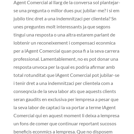
Agent Comercial al llarg de la conversa sol plantejar-
se una pregunta o millor dues puc jubilar-me? i si em
jubilo tinc dret a una indemnitzaci per clientela? Sn
unes preguntes molt interessants ja que segons
tingui una resposta o una altra estarem parlant de
lobtenir un reconeixement i compensaci econmica
per a lAgent Comercial quan posa fi a la seva carrera
professional. Lamentablement, no es pot donar una
resposta unvoca per la qual es podria afirmar amb
total rotunditat que lAgent Comercial pot jubilar-se
i tenir dret a una indemnitzaci per clientela com a
conseqncia de la seva labor ats que aquests clients
seran gaudits en exclusiva per lempresa a pesar que
la seva labor de captaci la va portar a terme lAgent
Comercial qui en aquest moment li deixa a lempresa
un fons de comer que continuar reportant sucosos
beneficis econmics a lempresa. Que no disposem