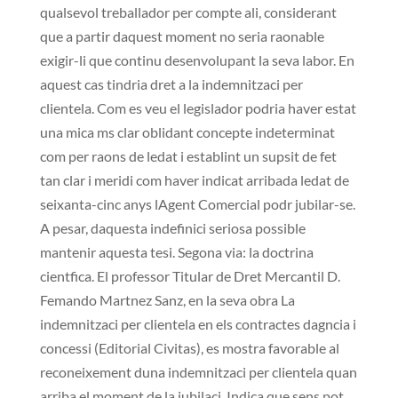
qualsevol treballador per compte ali, considerant
que a partir daquest moment no seria raonable
exigir-li que continu desenvolupant la seva labor. En
aquest cas tindria dret a la indemnitzaci per
clientela. Com es veu el legislador podria haver estat
una mica ms clar oblidant concepte indeterminat
com per raons de ledat i establint un supsit de fet
tan clar i meridi com haver indicat arribada ledat de
seixanta-cinc anys lAgent Comercial podr jubilar-se.
A pesar, daquesta indefinici seriosa possible
mantenir aquesta tesi. Segona via: la doctrina
cientfica. El professor Titular de Dret Mercantil D.
Femando Martnez Sanz, en la seva obra La
indemnitzaci per clientela en els contractes dagncia i
concessi (Editorial Civitas), es mostra favorable al
reconeixement duna indemnitzaci per clientela quan
arriba el moment de la jubilaci. Indica que sens pot