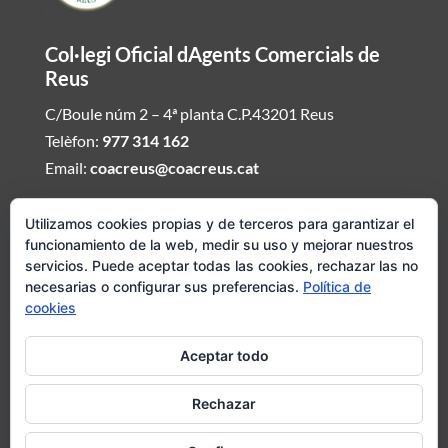
Col·legi Oficial dAgents Comercials de
Reus
C/Boule núm 2 – 4ª planta C.P.43201 Reus
Telèfon:
977 314 162
Email:
coacreus@coacreus.cat
Horari del Col·legi dAgents Comercials
Utilizamos cookies propias y de terceros para garantizar el
funcionamiento de la web, medir su uso y mejorar nuestros
De dilluns a divendres de 16:00h a 19:30h
servicios. Puede aceptar todas las cookies, rechazar las no
necesarias o configurar sus preferencias.
Política de
Si desitjeu ser atesos fora daquest envieu mail demanat hora i
cookies
concertarem visita del Col·legi dAgents Comercials
Aceptar todo
Avís legal
|
Política de cookies
|
Política de privadesa
Rechazar