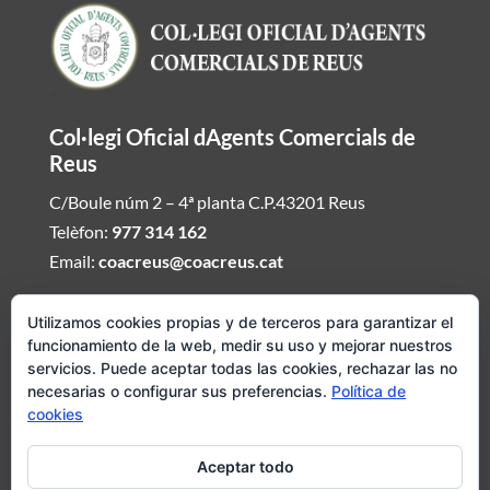
Col·legi Oficial dAgents Comercials de
Reus
C/Boule núm 2 – 4ª planta C.P.43201 Reus
Telèfon:
977 314 162
Email:
coacreus@coacreus.cat
Horari del Col·legi dAgents Comercials
Utilizamos cookies propias y de terceros para garantizar el
funcionamiento de la web, medir su uso y mejorar nuestros
De dilluns a divendres de 16:00h a 19:30h
servicios. Puede aceptar todas las cookies, rechazar las no
necesarias o configurar sus preferencias.
Política de
Si desitjeu ser atesos fora daquest envieu mail demanat hora i
cookies
concertarem visita del Col·legi dAgents Comercials
Aceptar todo