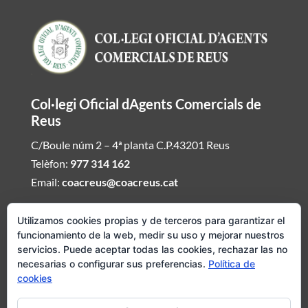
Col·legi Oficial dAgents Comercials de
Reus
C/Boule núm 2 – 4ª planta C.P.43201 Reus
Telèfon:
977 314 162
Email:
coacreus@coacreus.cat
Horari del Col·legi dAgents Comercials
Utilizamos cookies propias y de terceros para garantizar el
funcionamiento de la web, medir su uso y mejorar nuestros
De dilluns a divendres de 16:00h a 19:30h
servicios. Puede aceptar todas las cookies, rechazar las no
necesarias o configurar sus preferencias.
Política de
Si desitjeu ser atesos fora daquest envieu mail demanat hora i
cookies
concertarem visita del Col·legi dAgents Comercials