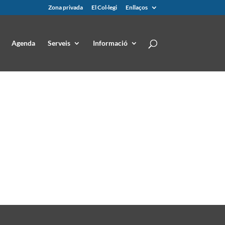
Zona privada
El Col·legi
Enllaços
Agenda
Serveis
Informació