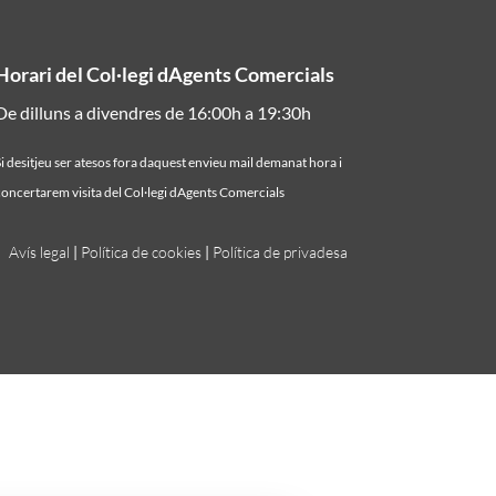
Horari del Col·legi dAgents Comercials
De dilluns a divendres de 16:00h a 19:30h
i desitjeu ser atesos fora daquest envieu mail demanat hora i
oncertarem visita del Col·legi dAgents Comercials
Avís legal
|
Política de cookies
|
Política de privadesa