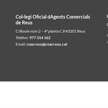
Col·legi Oficial dAgents Comercials
de Reus
C/Boule núm 2 – 4ª planta C.P.43201 Reus
S
Telèfon:
977 314 162
c
Email:
coacreus@coacreus.cat