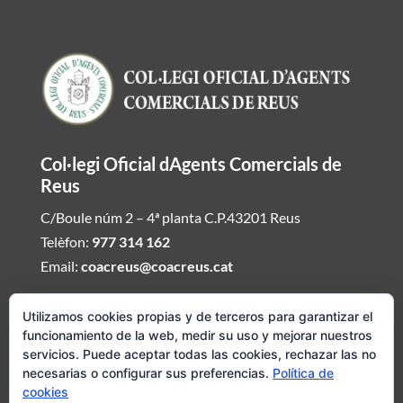
Col·legi Oficial dAgents Comercials de
Reus
C/Boule núm 2 – 4ª planta C.P.43201 Reus
Telèfon:
977 314 162
Email:
coacreus@coacreus.cat
Horari del Col·legi dAgents Comercials
Utilizamos cookies propias y de terceros para garantizar el
funcionamiento de la web, medir su uso y mejorar nuestros
De dilluns a divendres de 16:00h a 19:30h
servicios. Puede aceptar todas las cookies, rechazar las no
necesarias o configurar sus preferencias.
Política de
Si desitjeu ser atesos fora daquest envieu mail demanat hora i
cookies