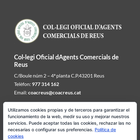
Col·legi Oficial dAgents Comercials de
Reus
C/Boule núm 2 – 4ª planta C.P.43201 Reus
Telèfon:
977 314 162
Email:
coacreus@coacreus.cat
Horari del Col·legi dAgents Comercials
Utilizamos cookies propias y de terceros para garantizar el
funcionamiento de la web, medir su uso y mejorar nuestros
De dilluns a divendres de 16:00h a 19:30h
servicios. Puede aceptar todas las cookies, rechazar las no
necesarias o configurar sus preferencias.
Política de
Si desitjeu ser atesos fora daquest envieu mail demanat hora i
cookies