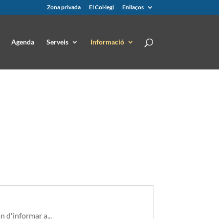
Zona privada
El Col·legi
Enllaços
Agenda
Serveis
Informació
 d'informar a...