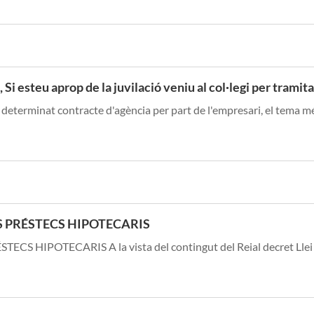
teu aprop de la juvilació veniu al col·legi per tramitar
 determinat contracte d'agència per part de l'empresari, el tema mé
 PRÉSTECS HIPOTECARIS
IPOTECARIS A la vista del contingut del Reial decret Llei 1/