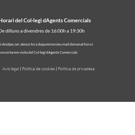
Horari del Col·legi dAgents Comercials
De dilluns a divendres de 16:00h a 19:30h
i desitjeu ser atesos fora daquest envieu mail demanat hora i
oncertarem visita del Col·legi dAgents Comercials
Avís legal
|
Política de cookies
|
Política de privadesa