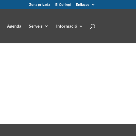
Zona privada
El Col·legi
Enllaços
Agenda
Serveis
Informació