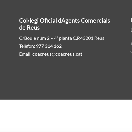
Col·legi Oficial dAgents Comercials
de Reus
C/Boule núm 2 – 4ª planta C.P.43201 Reus
S
Telèfon:
977 314 162
c
Email:
coacreus@coacreus.cat