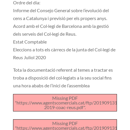
Ordre del dia:
Informe del Consejo General sobre l’evolució del
cens a Catalunya i previsió per els propers anys.
Acord amb el Col·legi de Barcelona amb la gestió
dels serveis del Col·legi de Reus.
Estat Comptable
Eleccions a tots els càrrecs de la junta del Col·legi de
Reus Juliol 2020
Tota la documentació referent al temes a tractar es
troba a disposició del col·legiats a la seu social fins
una hora ababs de l’inici de l’assemblea
Missing PDF
"https://www.agentscomercials.cat/ftp/2019091310320
2019-coac-reus.pdf".
Missing PDF
"https://www.agentscomercials.cat/ftp/20190913103212