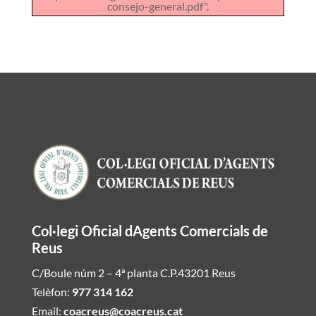
consejo-general.pdf".
Col·legi Oficial dAgents Comercials de
Reus
C/Boule núm 2 – 4ª planta C.P.43201 Reus
Telèfon:
977 314 162
Email:
coacreus@coacreus.cat