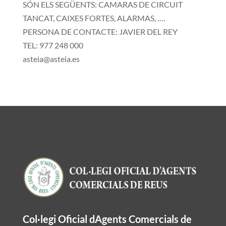
SÓN ELS SEGÜENTS: CAMARAS DE CIRCUIT
TANCAT, CAIXES FORTES, ALARMAS, ….
PERSONA DE CONTACTE: JAVIER DEL REY
TEL: 977 248 000
asteia@asteia.es
Col·legi Oficial dAgents Comercials de