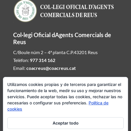
Col·legi Oficial dAgents Comercials de
Reus
C/Boule núm 2 – 4ª planta C.P.43201 Reus
Telèfon:
977 314 162
Email:
coacreus@coacreus.cat
Horari del Col·legi dAgents Comercials
Utilizamos cookies propias y de terceros para garantizar el
funcionamiento de la web, medir su uso y mejorar nuestros
De dilluns a divendres de 16:00h a 19:30h
servicios. Puede aceptar todas las cookies, rechazar las no
necesarias o configurar sus preferencias.
Política de
Si desitjeu ser atesos fora daquest envieu mail demanat hora i
cookies
concertarem visita del Col·legi dAgents Comercials
Aceptar todo
Avís legal
|
Política de cookies
|
Política de privadesa