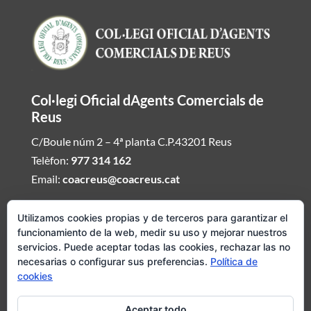
Col·legi Oficial dAgents Comercials de
Reus
C/Boule núm 2 – 4ª planta C.P.43201 Reus
Telèfon:
977 314 162
Email:
coacreus@coacreus.cat
Horari del Col·legi dAgents Comercials
Utilizamos cookies propias y de terceros para garantizar el
funcionamiento de la web, medir su uso y mejorar nuestros
De dilluns a divendres de 16:00h a 19:30h
servicios. Puede aceptar todas las cookies, rechazar las no
necesarias o configurar sus preferencias.
Política de
Si desitjeu ser atesos fora daquest envieu mail demanat hora i
cookies
concertarem visita del Col·legi dAgents Comercials
Aceptar todo