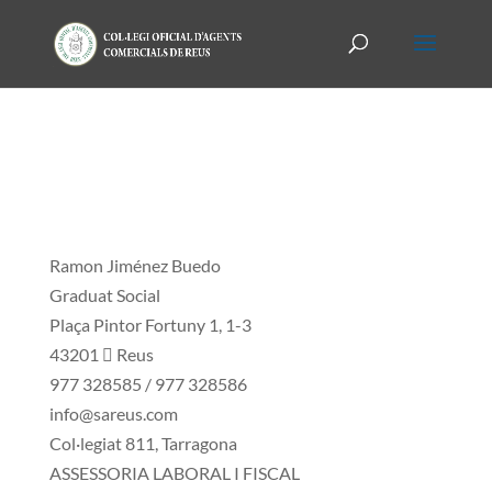
Ramon Jiménez Buedo
Graduat Social
Plaça Pintor Fortuny 1, 1-3
43201  Reus
977 328585 / 977 328586
info@sareus.com
Col·legiat 811, Tarragona
ASSESSORIA LABORAL I FISCAL