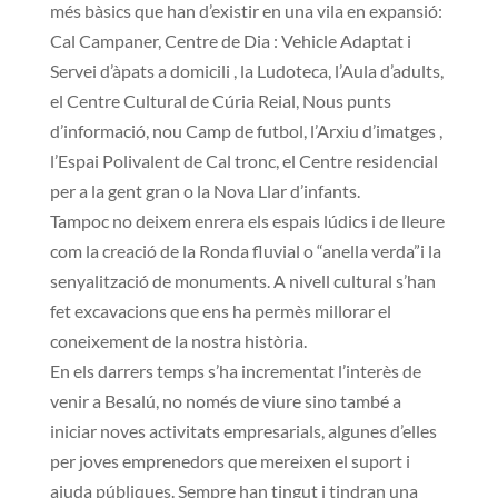
més bàsics que han d’existir en una vila en expansió:
Cal Campaner, Centre de Dia : Vehicle Adaptat i
Servei d’àpats a domicili , la Ludoteca, l’Aula d’adults,
el Centre Cultural de Cúria Reial, Nous punts
d’informació, nou Camp de futbol, l’Arxiu d’imatges ,
l’Espai Polivalent de Cal tronc, el Centre residencial
per a la gent gran o la Nova Llar d’infants.
Tampoc no deixem enrera els espais lúdics i de lleure
com la creació de la Ronda fluvial o “anella verda”i la
senyalització de monuments. A nivell cultural s’han
fet excavacions que ens ha permès millorar el
coneixement de la nostra història.
En els darrers temps s’ha incrementat l’interès de
venir a Besalú, no només de viure sino també a
iniciar noves activitats empresarials, algunes d’elles
per joves emprenedors que mereixen el suport i
ajuda públiques. Sempre han tingut i tindran una